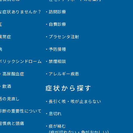
な症状ありませんか？
訪問診療
圧
自費診療
異常症
プラセンタ注射
病
予防接種
ボリックシンドローム
禁煙相談
・高尿酸血症
アレルギー疾患
症状から探す
・飲酒
活の見直し
長引く咳・咳が止まらない
診断の重要性について
息切れ
習慣病と頭痛
痰が絡む
(痰が切れない・色がおかしい)