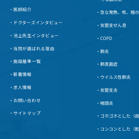
医師紹介
急な発熱、咳、喉
ドクターズインタビュー
気管支ぜん息
池上先生インタビュー
COPD
当院が選ばれる理由
肺炎
施設基準一覧
肺真菌症
新着情報
ウイルス性肺炎
求人情報
気管支炎
お問い合わせ
咽頭炎
サイトマップ
ゴホゴホとした（
コンコンとした（