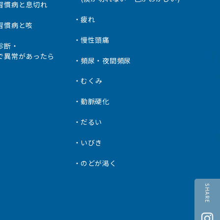
習慣病と息切れ
疲れ
習慣病と咳
慢性頭痛
診断・
で異常があったら
頻尿・夜間頻尿
むくみ
動脈硬化
だるい
いびき
のどが渇く
SHARE