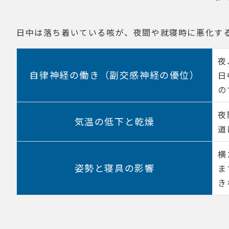
日中は落ち着いている咳が、夜間や就寝時に悪化す
夜
自律神経の働き（副交感神経の優位）
日
の
夜
気温の低下と乾燥
道
横
姿勢と寝具の影響
ま
き