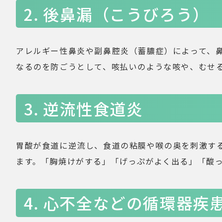
2. 後鼻漏（こうびろう）
アレルギー性鼻炎や副鼻腔炎（蓄膿症）によって、
なるのを防ごうとして、咳払いのような咳や、むせ
3. 逆流性食道炎
胃酸が食道に逆流し、食道の粘膜や喉の奥を刺激す
ます。「胸焼けがする」「げっぷがよく出る」「酸
4. 心不全などの循環器疾