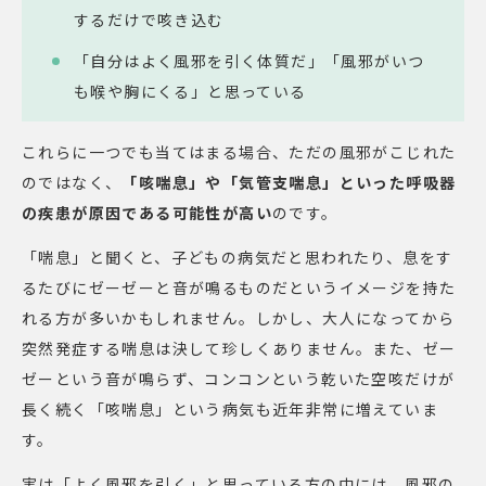
するだけで咳き込む
「自分はよく風邪を引く体質だ」「風邪がいつ
も喉や胸にくる」と思っている
これらに一つでも当てはまる場合、ただの風邪がこじれた
のではなく、
「咳喘息」や「気管支喘息」といった呼吸器
の疾患が原因である可能性が高い
のです。
「喘息」と聞くと、子どもの病気だと思われたり、息をす
るたびにゼーゼーと音が鳴るものだというイメージを持た
れる方が多いかもしれません。しかし、大人になってから
突然発症する喘息は決して珍しくありません。また、ゼー
ゼーという音が鳴らず、コンコンという乾いた空咳だけが
長く続く「咳喘息」という病気も近年非常に増えていま
す。
実は「よく風邪を引く」と思っている方の中には、風邪の