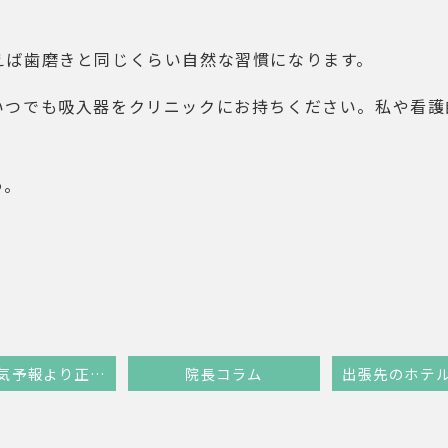
えば歯磨きと同じくらい自然な習慣になります。
いつでも吸入器をクリニックにお持ちください。私や看護
う。
のどは天気予報より正確！？気象病と喘息
院長コラム