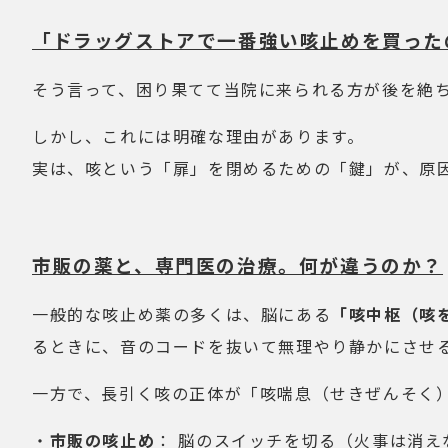
「ドラッグストアで一番強い咳止めを買った
そう言って、困り果てて当院に来られる方が後を絶
しかし、これには明確な理由があります。
実は、咳という「扉」を閉めるための「鍵」が、原
市販の薬と、専門医の治療。何が違うのか？
一般的な咳止め薬の多くは、脳にある
「咳中枢（咳
るときに、音のコードを抜いて無理やり静かにさせ
一方で、長引く咳の正体が「咳喘息（せきぜんそく
・
市販の咳止め
： 脳のスイッチを切る（火事は消え